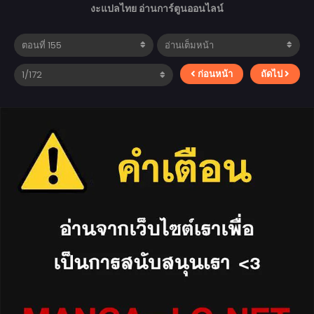
งะแปลไทย อ่านการ์ตูนออนไลน์
ก่อนหน้า
ถัดไป