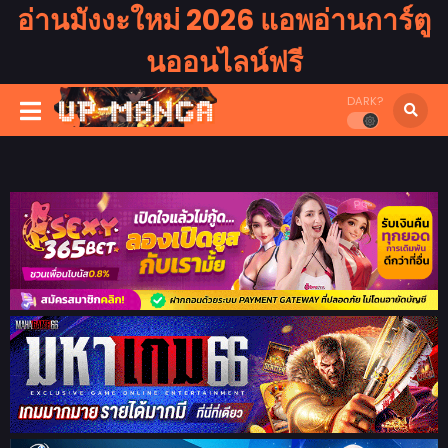
อ่านมังงะใหม่ 2026 แอพอ่านการ์ตู
นออนไลน์ฟรี
DARK?