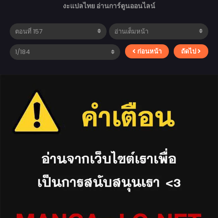
งะแปลไทย อ่านการ์ตูนออนไลน์
ก่อนหน้า
ถัดไป