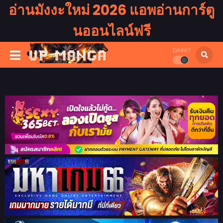
อ่านมังงะใหม่ 2026 แอพอ่านการ์ตู
นออนไลน์ฟรี
DARK?