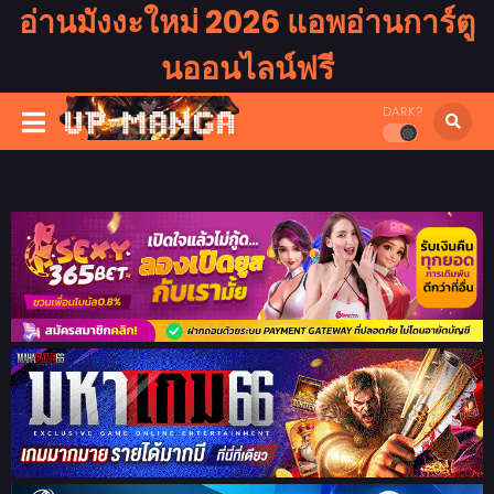
อ่านมังงะใหม่ 2026 แอพอ่านการ์ตู
นออนไลน์ฟรี
DARK?