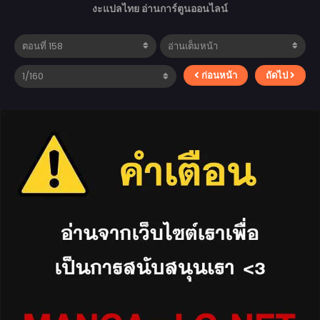
งะแปลไทย อ่านการ์ตูนออนไลน์
ก่อนหน้า
ถัดไป