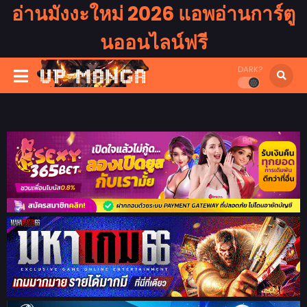
อ่านมังงะใหม่ 2026 แอพอ่านการ์ตู
นออนไลน์ฟรี
DARK?