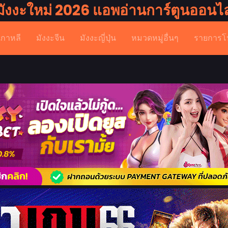
มังงะใหม่ 2026 แอพอ่านการ์ตูนออนไล
เกาหลี
มังงะจีน
มังงะญี่ปุ่น
หมวดหมู่อื่นๆ
รายการโ