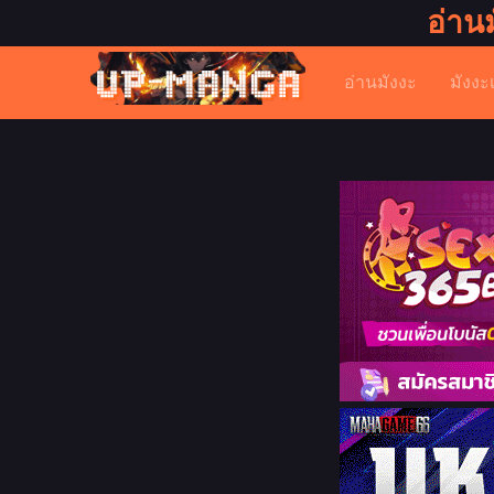
อ่าน
อ่านมังงะ
มังงะ