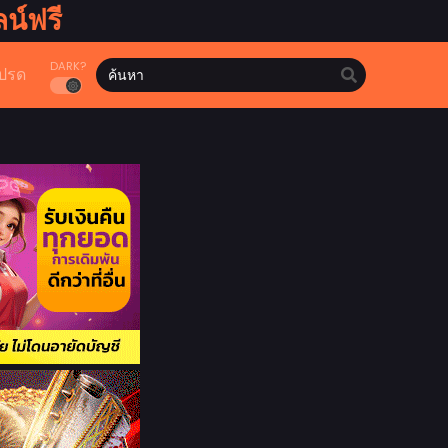
น์ฟรี
DARK?
ปรด