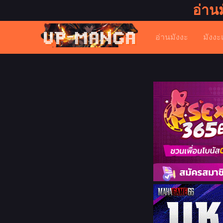
อ่าน
อ่านมังงะ
มังงะ