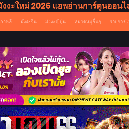
มังงะใหม่ 2026 แอพอ่านการ์ตูนออนไล
เกาหลี
มังงะจีน
มังงะญี่ปุ่น
หมวดหมู่อื่นๆ
รายการโ