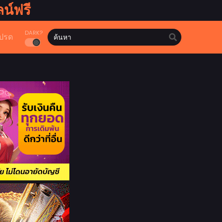
น์ฟรี
DARK?
ปรด