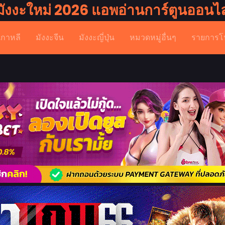
มังงะใหม่ 2026 แอพอ่านการ์ตูนออนไล
เกาหลี
มังงะจีน
มังงะญี่ปุ่น
หมวดหมู่อื่นๆ
รายการโ