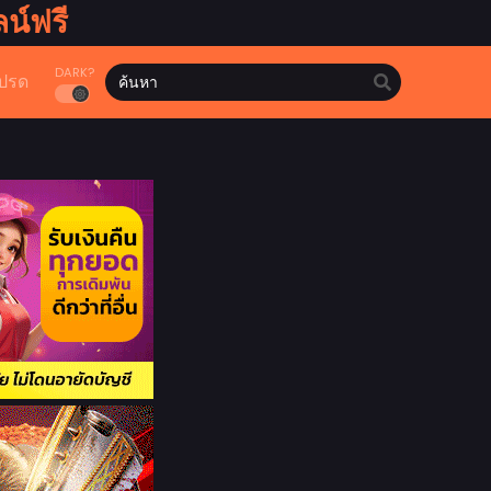
น์ฟรี
DARK?
ปรด