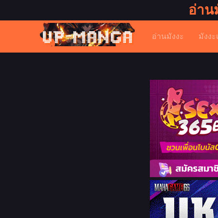
อ่าน
อ่านมังงะ
มังงะ