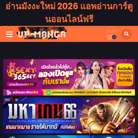
อ่านมังงะใหม่ 2026 แอพอ่านการ์ตู
นออนไลน์ฟรี
DARK?