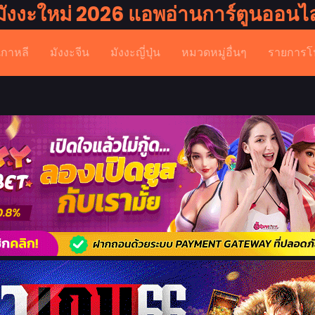
มังงะใหม่ 2026 แอพอ่านการ์ตูนออนไล
เกาหลี
มังงะจีน
มังงะญี่ปุ่น
หมวดหมู่อื่นๆ
รายการโ