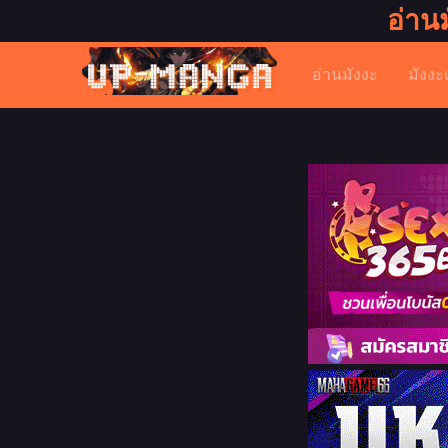
อ่าน
อ่านมังงะ
มังงะ