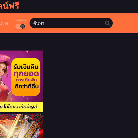
น์ฟรี
DARK?
ปรด