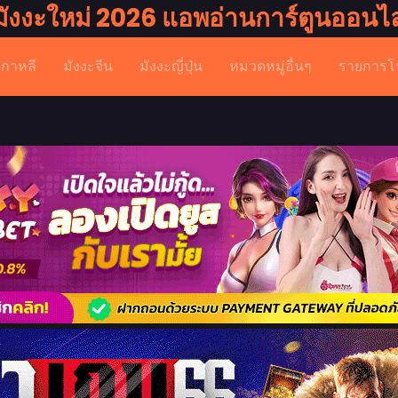
มังงะใหม่ 2026 แอพอ่านการ์ตูนออนไล
เกาหลี
มังงะจีน
มังงะญี่ปุ่น
หมวดหมู่อื่นๆ
รายการโ