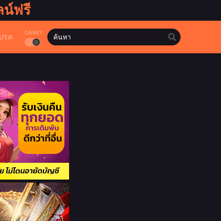
น์ฟรี
DARK?
ปรด