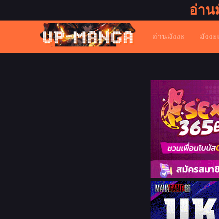
อ่าน
อ่านมังงะ
มังงะ