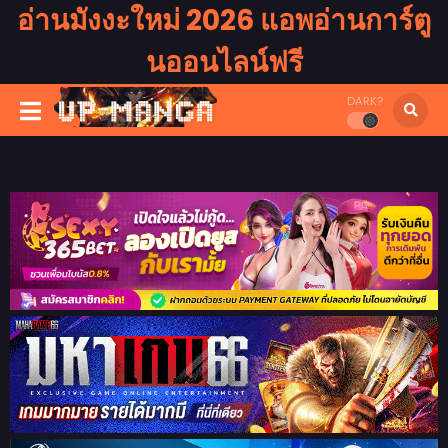
อ่านมังงะใหม่ 2026 แอพอ่านการ์ตู
นออนไลน์ฟรี
DARK?