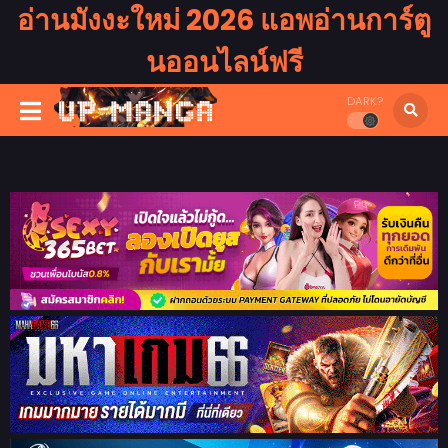
อ่านมังงะใหม่ 2026 แอพอ่านการ์ตู
นออนไลน์ฟรี
DARK?