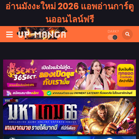
อ่านมังงะใหม่ 2026 แอพอ่านการ์ตู
นออนไลน์ฟรี
DARK?