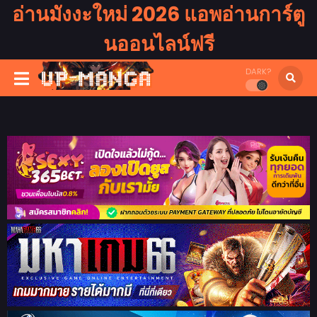
อ่านมังงะใหม่ 2026 แอพอ่านการ์ตู
นออนไลน์ฟรี
DARK?