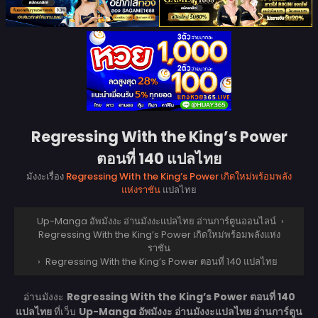
Regressing With the King’s Power
ตอนที่ 140 แปลไทย
มังงะเรื่อง
Regressing With the King’s Power เกิดใหม่พร้อมพลัง
แห่งราชัน
แปลไทย
Up-Manga อัพมังงะ อ่านมังงะแปลไทย อ่านการ์ตูนออนไลน์
›
Regressing With the King’s Power เกิดใหม่พร้อมพลังแห่ง
ราชัน
›
Regressing With the King’s Power ตอนที่ 140 แปลไทย
อ่านมังงะ
Regressing With the King’s Power ตอนที่ 140
แปลไทย
ที่เว็บ
Up-Manga อัพมังงะ อ่านมังงะแปลไทย อ่านการ์ตูน