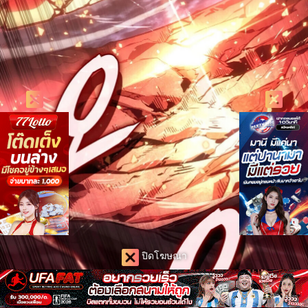
ปิดโฆษณา