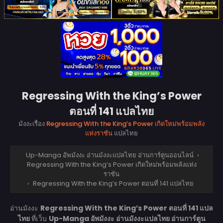
Regressing With the King’s Power
ตอนที่ 141 แปลไทย
มังงะเรื่อง
Regressing With the King’s Power เกิดใหม่พร้อมพลัง
แห่งราชัน
แปลไทย
Up-Manga อัพมังงะ อ่านมังงะแปลไทย อ่านการ์ตูนออนไลน์
›
Regressing With the King’s Power เกิดใหม่พร้อมพลังแห่ง
ราชัน
›
Regressing With the King’s Power ตอนที่ 141 แปลไทย
อ่านมังงะ
Regressing With the King’s Power ตอนที่ 141 แปล
ไทย
ที่เว็บ
Up-Manga อัพมังงะ อ่านมังงะแปลไทย อ่านการ์ตูน