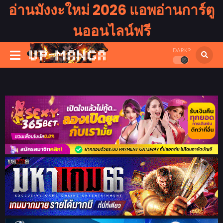
อ่านมังงะใหม่ 2026 แอพอ่านการ์ตู
นออนไลน์ฟรี
DARK?