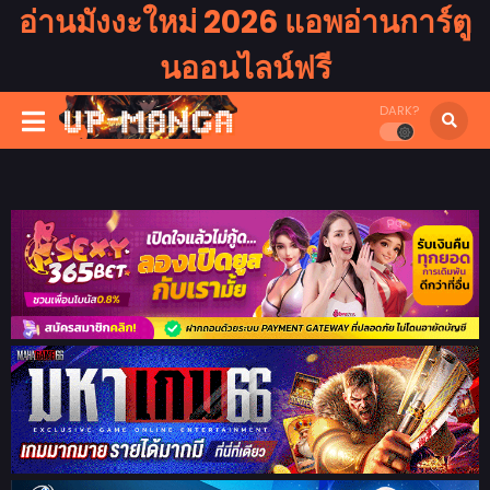
อ่านมังงะใหม่ 2026 แอพอ่านการ์ตู
นออนไลน์ฟรี
DARK?