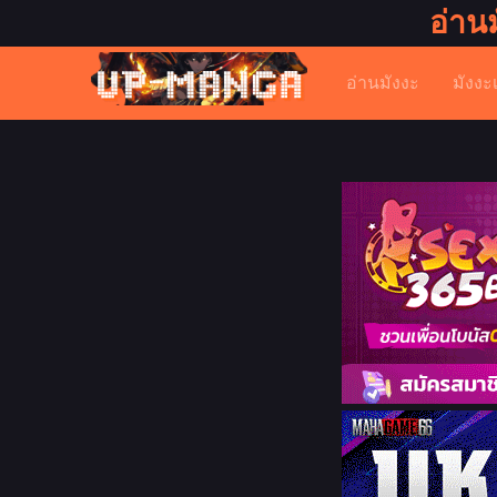
อ่าน
อ่านมังงะ
มังงะ