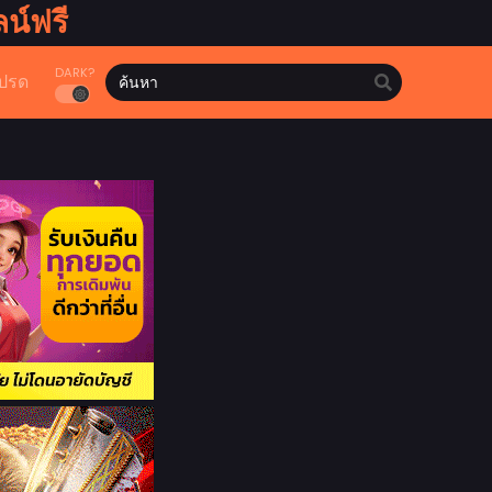
น์ฟรี
DARK?
ปรด