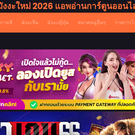
มังงะใหม่ 2026 แอพอ่านการ์ตูนออนไล
เกาหลี
มังงะจีน
มังงะญี่ปุ่น
หมวดหมู่อื่นๆ
รายการโ