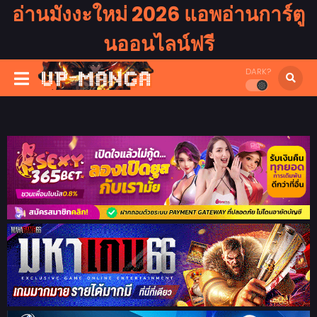
อ่านมังงะใหม่ 2026 แอพอ่านการ์ตู
นออนไลน์ฟรี
DARK?