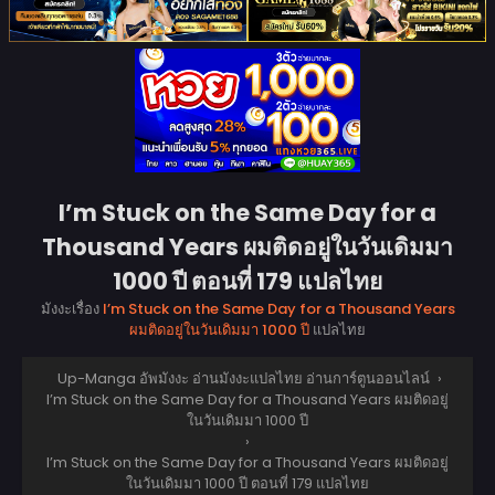
I’m Stuck on the Same Day for a
Thousand Years ผมติดอยู่ในวันเดิมมา
1000 ปี ตอนที่ 179 แปลไทย
มังงะเรื่อง
I’m Stuck on the Same Day for a Thousand Years
ผมติดอยู่ในวันเดิมมา 1000 ปี
แปลไทย
Up-Manga อัพมังงะ อ่านมังงะแปลไทย อ่านการ์ตูนออนไลน์
›
I’m Stuck on the Same Day for a Thousand Years ผมติดอยู่
ในวันเดิมมา 1000 ปี
›
I’m Stuck on the Same Day for a Thousand Years ผมติดอยู่
ในวันเดิมมา 1000 ปี ตอนที่ 179 แปลไทย