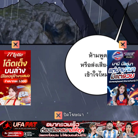
ปิดโฆษณา