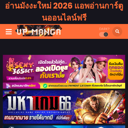
อ่านมังงะใหม่ 2026 แอพอ่านการ์ตู
นออนไลน์ฟรี
DARK?