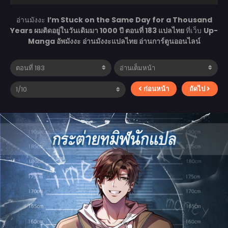
อ่านมังงะ
I’m Stuck on the Same Day for a Thousand
Years ผมติดอยู่ในวันเดิมมา 1000 ปี ตอนที่ 183 แปลไทย
ที่เว็บ
Up-
Manga อัพมังงะ อ่านมังงะแปลไทย อ่านการ์ตูนออนไลน์
ก่อนหน้า
ถัดไป