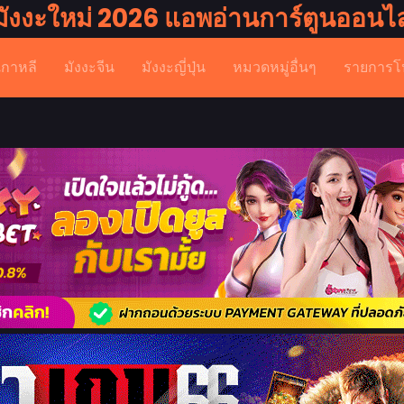
มังงะใหม่ 2026 แอพอ่านการ์ตูนออนไล
เกาหลี
มังงะจีน
มังงะญี่ปุ่น
หมวดหมู่อื่นๆ
รายการโ