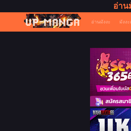
อ่าน
อ่านมังงะ
มังงะ