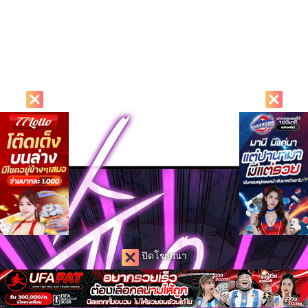
ปิดโฆษณา