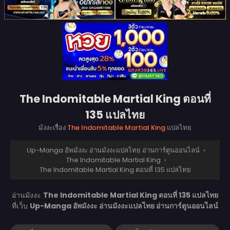
The Indomitable Martial King ตอนที่
135 แปลไทย
มังงะเรื่อง
The Indomitable Martial King
แปลไทย
Up-Manga อัพมังงะ อ่านมังงะแปลไทย อ่านการ์ตูนออนไลน์
›
The Indomitable Martial King
›
The Indomitable Martial King ตอนที่ 135 แปลไทย
อ่านมังงะ
The Indomitable Martial King ตอนที่ 135 แปลไทย
ที่เว็บ
Up-Manga อัพมังงะ อ่านมังงะแปลไทย อ่านการ์ตูนออนไลน์