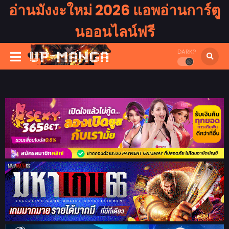
อ่านมังงะใหม่ 2026 แอพอ่านการ์ตู
นออนไลน์ฟรี
DARK?