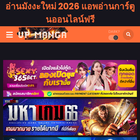
อ่านมังงะใหม่ 2026 แอพอ่านการ์ตู
นออนไลน์ฟรี
DARK?