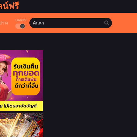
น์ฟรี
DARK?
ปรด