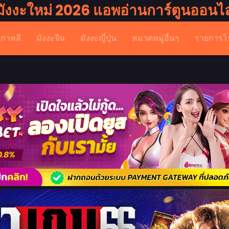
มังงะใหม่ 2026 แอพอ่านการ์ตูนออนไล
เกาหลี
มังงะจีน
มังงะญี่ปุ่น
หมวดหมู่อื่นๆ
รายการโ