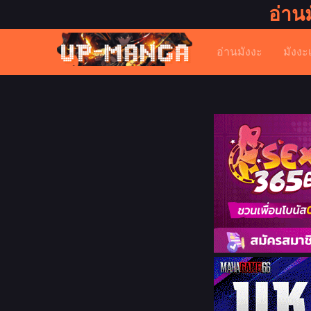
อ่าน
อ่านมังงะ
มังงะ