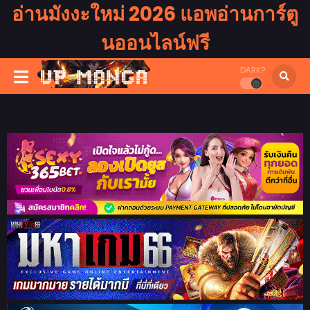
อ่านมังงะใหม่ 2026 แอพอ่านการ์ตู
นออนไลน์ฟรี
DARK?