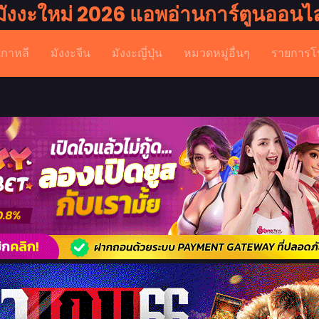
มังงะใหม่ 2026 แอพอ่านการ์ตูนออนไล
เกาหลี
มังงะจีน
มังงะญี่ปุ่น
หมวดหมู่อื่นๆ
รายการโ