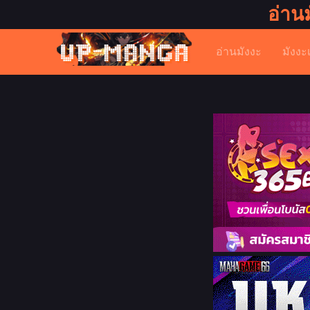
อ่าน
อ่านมังงะ
มังงะ