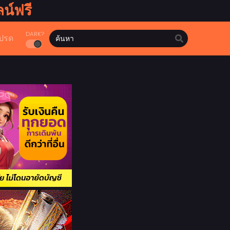
น์ฟรี
DARK?
ปรด