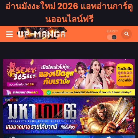
อ่านมังงะใหม่ 2026 แอพอ่านการ์ตู
นออนไลน์ฟรี
DARK?