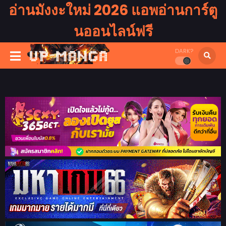
อ่านมังงะใหม่ 2026 แอพอ่านการ์ตู
นออนไลน์ฟรี
DARK?