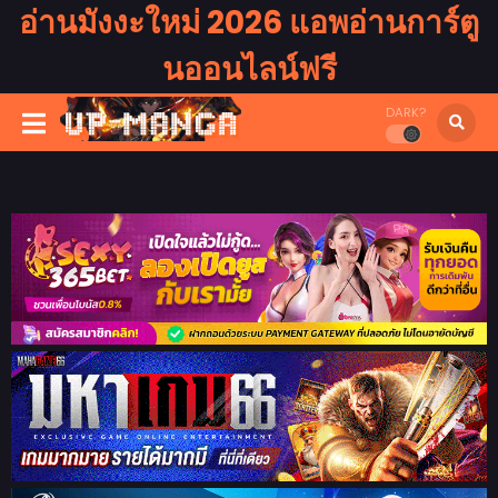
อ่านมังงะใหม่ 2026 แอพอ่านการ์ตู
นออนไลน์ฟรี
DARK?