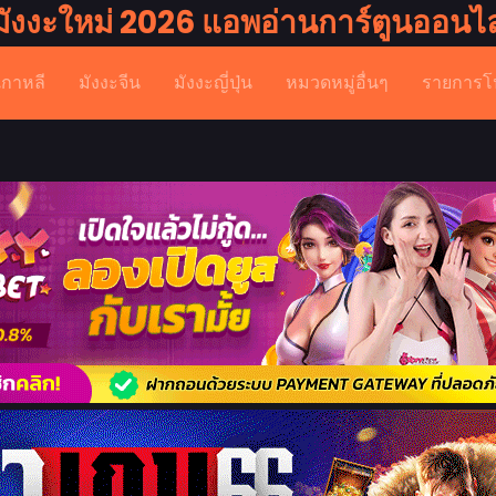
มังงะใหม่ 2026 แอพอ่านการ์ตูนออนไล
เกาหลี
มังงะจีน
มังงะญี่ปุ่น
หมวดหมู่อื่นๆ
รายการโ