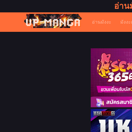
อ่าน
อ่านมังงะ
มังงะ