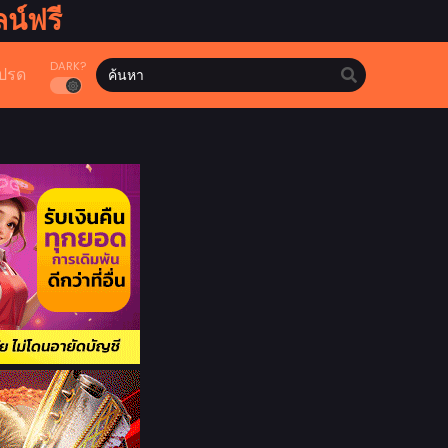
น์ฟรี
DARK?
ปรด