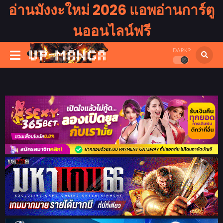
อ่านมังงะใหม่ 2026 แอพอ่านการ์ตู
นออนไลน์ฟรี
DARK?