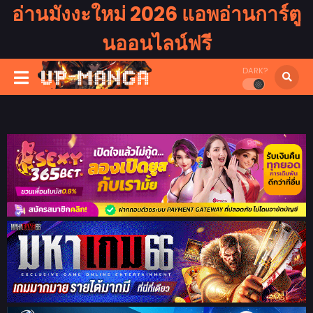
อ่านมังงะใหม่ 2026 แอพอ่านการ์ตู
นออนไลน์ฟรี
DARK?