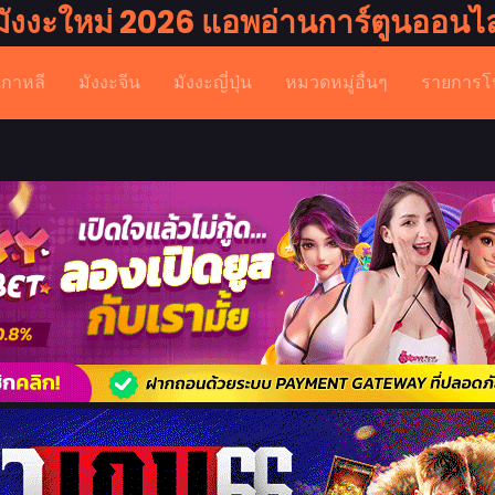
มังงะใหม่ 2026 แอพอ่านการ์ตูนออนไล
เกาหลี
มังงะจีน
มังงะญี่ปุ่น
หมวดหมู่อื่นๆ
รายการโ