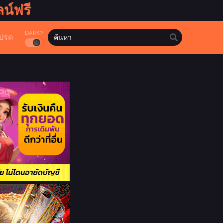
น์ฟรี
DARK?
ปรด