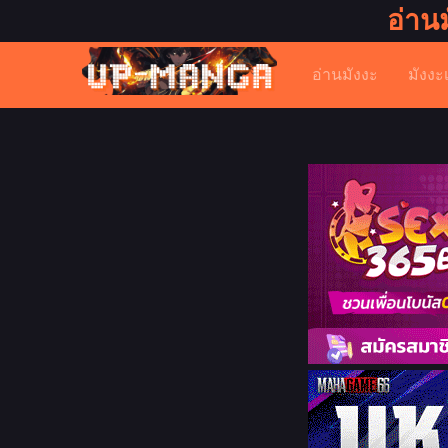
อ่าน
อ่านมังงะ
มังงะ