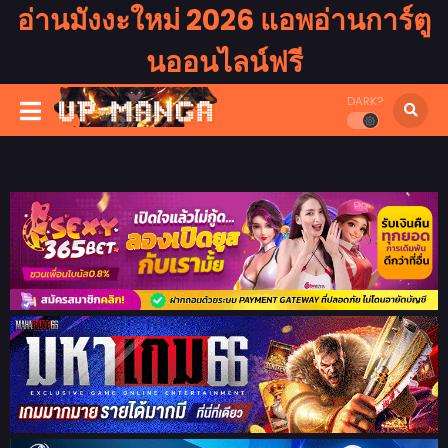
อ่านมังงะใหม่ 2026 แอพอ่านการ์ตู
นออนไลน์ฟรี
DARK?