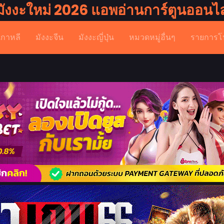
มังงะใหม่ 2026 แอพอ่านการ์ตูนออนไล
เกาหลี
มังงะจีน
มังงะญี่ปุ่น
หมวดหมู่อื่นๆ
รายการโ