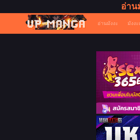
อ่าน
อ่านมังงะ
มังงะ