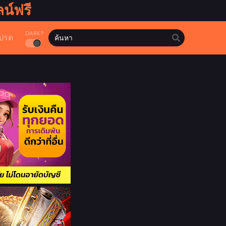
น์ฟรี
DARK?
ปรด