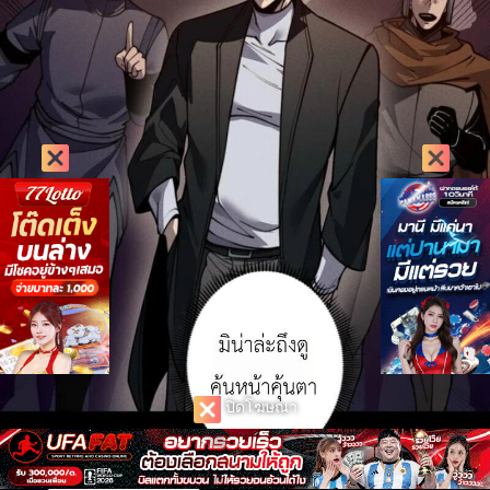
ปิดโฆษณา