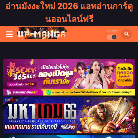
อ่านมังงะใหม่ 2026 แอพอ่านการ์ตู
นออนไลน์ฟรี
DARK?