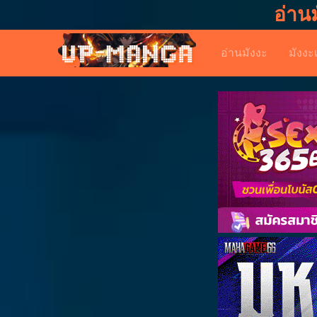
อ่าน
อ่านมังงะ
มังงะ