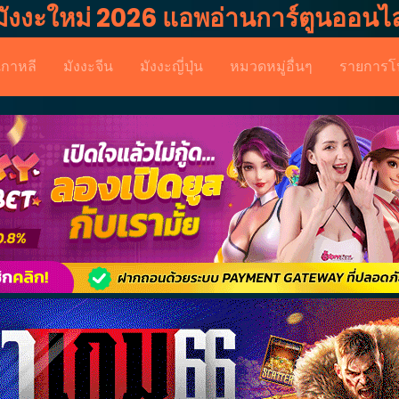
มังงะใหม่ 2026 แอพอ่านการ์ตูนออนไล
เกาหลี
มังงะจีน
มังงะญี่ปุ่น
หมวดหมู่อื่นๆ
รายการโ