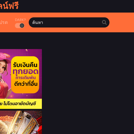
น์ฟรี
DARK?
ปรด