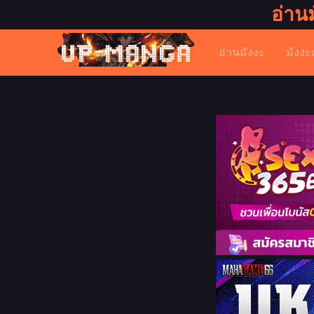
อ่าน
อ่านมังงะ
มังงะ