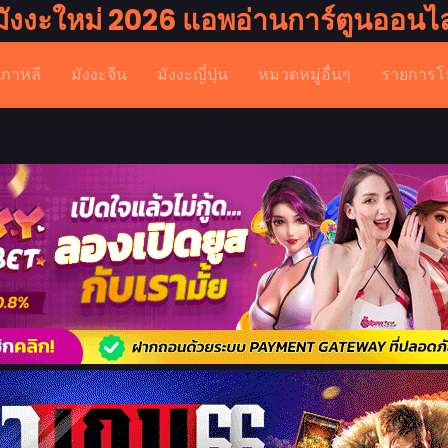
มังงะใหม่ 2026 แอพอ่านการ์ตูนออนไล
เกาหลี
มังงะจีน
มังงะญี่ปุ่น
หมวดหมู่อื่นๆ
รายการโ