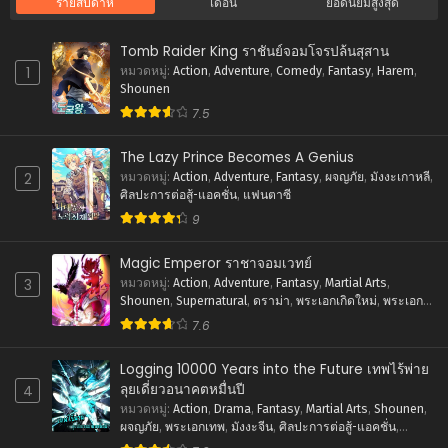
รายสัปดาห์
เดือน
ยอดนิยมสูงสุด
ตอนที่ 30
พฤศจิกายน 21, 2023
Tomb Raider King ราชันย์จอมโจรปล้นสุสาน
ตอนที่ 29
1
หมวดหมู่
:
Action
,
Adventure
,
Comedy
,
Fantasy
,
Harem
,
Shounen
พฤศจิกายน 21, 2023
7.5
ตอนที่ 28
พฤศจิกายน 8, 2023
The Lazy Prince Becomes A Genius
2
หมวดหมู่
:
Action
,
Adventure
,
Fantasy
,
ผจญภัย
,
มังงะเกาหลี
,
ตอนที่ 27
ศิลปะการต่อสู้-แอคชั่น
,
แฟนตาซี
ตุลาคม 31, 2023
9
ตอนที่ 26
Magic Emperor ราชาจอมเวทย์
ตุลาคม 23, 2023
3
หมวดหมู่
:
Action
,
Adventure
,
Fantasy
,
Martial Arts
,
Shounen
,
Supernatural
,
ดราม่า
,
พระเอกเกิดใหม่
,
พระเอก
ตอนที่ 25
เทพ
,
ภัยภิบัติ
,
มังงะจีน
,
ย้อนยุค
,
ศิลปะการต่อสู้-แอคชั่น
,
7.6
ตุลาคม 16, 2023
แฟนตาซี
Logging 10000 Years into the Future เทพไร้พ่าย
ตอนที่ 24
ลุยเดี่ยวอนาคตหมื่นปี
4
ตุลาคม 9, 2023
หมวดหมู่
:
Action
,
Drama
,
Fantasy
,
Martial Arts
,
Shounen
,
ผจญภัย
,
พระเอกเทพ
,
มังงะจีน
,
ศิลปะการต่อสู้-แอคชั่น
,
ตอนที่ 23
แฟนตาซี