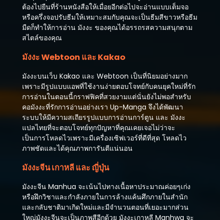
ตุลาคม 8, 2023
ต้องไปยืนที่ร้านหนังสือให้เมื่อยอีกต่อไปจะอ่านแบบเต็มจอ
หรือครึ่งจอปรับธีมให้เหมาะสมกับคุณจะเป็นธีมสีขาวหรือธีม
มืดก็ทำให้การอ่าน มังงะ ของคุณได้อรรถรสความสนุกตาม
สไตล์ของคุณ
มังงะ Webtoon และ Kakao
มังงะบนเว็บ Kakao และ Webtoon เป็นที่นิยมอย่างมาก
เพราะมีรูปแบบแอพที่ใช้งานง่ายตอบโจทย์กับคนยุคใหม่ที่รัก
การอ่านในตอนนี้กราฟฟิคที่สวยงามแต่นั่นยังไม่พอสำหรับ
คอมังงะที่รักการอ่านอย่างเรา Up-Manga จึงได้พัฒนา
ระบบให้มีความสเถียรรูปแบบการอ่านการ์ตูน และ มังงะ
แปลไทยที่จะตอบโจทย์ทุกปัญหาที่คุณเคยเจอไม่ว่าจะ
เป็นการโหลดไวเพราะมีเครื่องเซิฟเวอร์ที่ดีที่สุด โหลดไว
ภาพชัดและได้คุณภาพการันตีแน่นอน
มังงะจีน เกาหลี และ ญี่ปุ่น
มังงะจีน Manhua จะเน้นไปทางเนื้อหาประมาณค่อยๆเก่ง
หรือฝึกวิชาและกำลังภายในการล้างแค้นศึกภายในสำนัก
และกลับชาติมาเกิดใหม่และมีจำนวนตอนที่เยอะมากส่วน
ใหญ่มังงะจีนจะเป็นภาพสีอีกด้วย มังงะเกาหลี Manhwa จะ