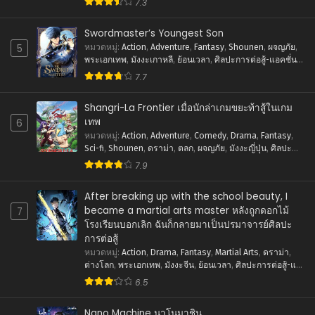
7.3
ตุลาคม 8, 2023
Swordmaster’s Youngest Son
ตอนที่ 22
5
หมวดหมู่
:
Action
,
Adventure
,
Fantasy
,
Shounen
,
ผจญภัย
,
ตุลาคม 8, 2023
พระเอกเทพ
,
มังงะเกาหลี
,
ย้อนเวลา
,
ศิลปะการต่อสู้-แอคชั่น
,
แฟนตาซี
7.7
ตอนที่ 21
ตุลาคม 8, 2023
Shangri-La Frontier เมื่อนักล่าเกมขยะท้าสู้ในเกม
ตอนที่ 20
เทพ
6
ตุลาคม 8, 2023
หมวดหมู่
:
Action
,
Adventure
,
Comedy
,
Drama
,
Fantasy
,
Sci-fi
,
Shounen
,
ดราม่า
,
ตลก
,
ผจญภัย
,
มังงะญี่ปุ่น
,
ศิลปะ
การต่อสู้-แอคชั่น
,
แฟนตาซี
ตอนที่ 19
7.9
ตุลาคม 8, 2023
After breaking up with the school beauty, I
ตอนที่ 18
became a martial arts master หลังถูกดอกไม้
7
ตุลาคม 8, 2023
โรงเรียนบอกเลิก ฉันก็กลายมาเป็นปรมาจารย์ศิลปะ
การต่อสู้
ตอนที่ 17
หมวดหมู่
:
Action
,
Drama
,
Fantasy
,
Martial Arts
,
ดราม่า
,
ตุลาคม 8, 2023
ต่างโลก
,
พระเอกเทพ
,
มังงะจีน
,
ย้อนเวลา
,
ศิลปะการต่อสู้-แอ
คชั่น
,
แฟนตาซี
6.5
ตอนที่ 16
ตุลาคม 8, 2023
Nano Machine นาโนมาชิน