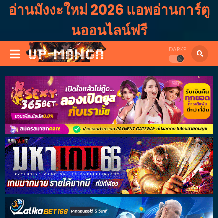
อ่านมังงะใหม่ 2026 แอพอ่านการ์ตู
นออนไลน์ฟรี
DARK?