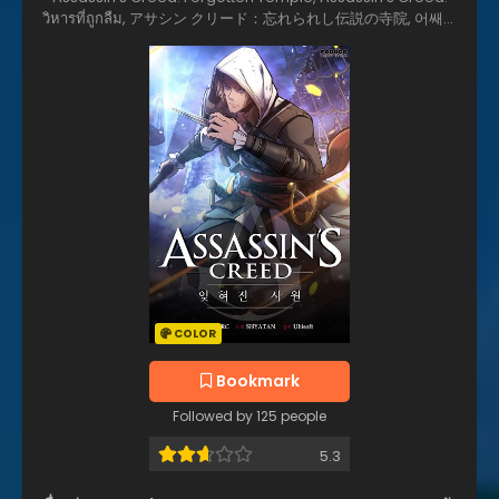
วิหารที่ถูกลืม, アサシン クリード：忘れられし伝説の寺院, 어쌔신
크리드 - 잊혀진 사원
COLOR
Bookmark
Followed by 125 people
5.3