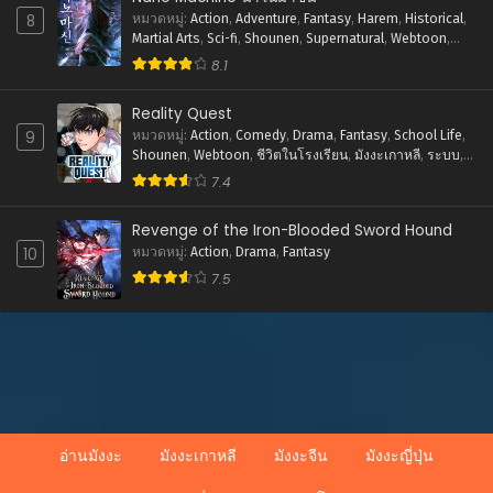
8
หมวดหมู่
:
Action
,
Adventure
,
Fantasy
,
Harem
,
Historical
,
ตอนที่ 15
Martial Arts
,
Sci-fi
,
Shounen
,
Supernatural
,
Webtoon
,
ตุลาคม 8, 2023
ชีวิตในโรงเรียน
,
พระเอกเทพ
,
มังงะเกาหลี
,
ย้อนยุค
,
ระบบ
,
8.1
ศิลปะการต่อสู้-แอคชั่น
ตอนที่ 14
Reality Quest
ตุลาคม 8, 2023
9
หมวดหมู่
:
Action
,
Comedy
,
Drama
,
Fantasy
,
School Life
,
Shounen
,
Webtoon
,
ชีวิตในโรงเรียน
,
มังงะเกาหลี
,
ระบบ
,
ตอนที่ 13
ศิลปะการต่อสู้-แอคชั่น
7.4
ตุลาคม 8, 2023
Revenge of the Iron-Blooded Sword Hound
ตอนที่ 12
10
หมวดหมู่
:
Action
,
Drama
,
Fantasy
ตุลาคม 8, 2023
7.5
ตอนที่ 11
ตุลาคม 8, 2023
ตอนที่ 10
ตุลาคม 8, 2023
ตอนที่ 9
อ่านมังงะ
มังงะเกาหลี
มังงะจีน
มังงะญี่ปุ่น
ตุลาคม 8, 2023