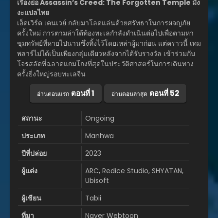
เรื่องย่อ Assassin’s Creed: The Forgotten Temple มัง
งะแปลไทย
เอ็ดเวิร์ด เคนเวย์ กลับมาโลดแล่นด้วยศรัทธาในการผจญภัย
ครั้งใหม่ การตามล่าใต้ท้องทะเลกำลังดำเนินต่อไปเพื่อตามหา
ขุมทรัพย์ที่หายไปนานซึ่งทิ้งไว้โดยเหล่าผู้มาก่อน แต่คราวนี้ เทม
พลาร์ไม่ได้เป็นเพียงกลุ่มเดียวหลังจากได้รับรางวัล เข้าร่วมกับ
โจรสลัดที่ฉลาดแกมโกงที่สุดในประวัติศาสตร์ในการเดินทาง
ครั้งยิ่งใหญ่รอบทะเลจีน
ตอนที่ 1
ตอนที่ 52
อ่านตอนแรก
อ่านตอนล่าสุด
สถานะ
Ongoing
ประเภท
Manhwa
ปีที่ปล่อย
2023
ผู้แต่ง
ARC, Redice Studio, SHYATAN,
Ubisoft
ผู้เขียน
Tabii
ที่มา
Naver Webtoon