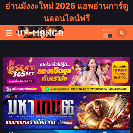
อ่านมังงะใหม่ 2026 แอพอ่านการ์ตู
นออนไลน์ฟรี
DARK?