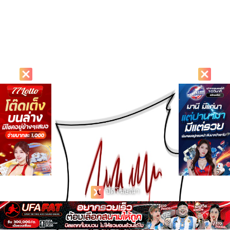
ปิดโฆษณา