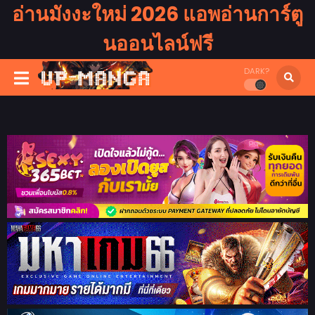
อ่านมังงะใหม่ 2026 แอพอ่านการ์ตู
นออนไลน์ฟรี
DARK?