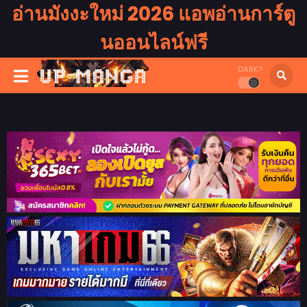
อ่านมังงะใหม่ 2026 แอพอ่านการ์ตู
นออนไลน์ฟรี
DARK?