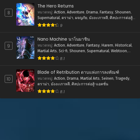
The Hero Returns
ตอนที่ 4
8
หมวดหมู่
:
Action
,
Adventure
,
Drama
,
Fantasy
,
Shounen
,
มกราคม 19, 2026
Supernatural
,
ดราม่า
,
ผจญภัย
,
มังงะเกาหลี
,
ศิลปะการต่อสู้-
แอคชั่น
,
แฟนตาซี
9
ตอนที่ 3
มกราคม 19, 2026
Nano Machine นาโนมาชิน
9
หมวดหมู่
:
Action
,
Adventure
,
Fantasy
,
Harem
,
Historical
,
ตอนที่ 2
Martial Arts
,
Sci-fi
,
Shounen
,
Supernatural
,
Webtoon
,
มกราคม 19, 2026
ชีวิตในโรงเรียน
,
พระเอกเทพ
,
มังงะเกาหลี
,
ย้อนยุค
,
ระบบ
,
8.1
ศิลปะการต่อสู้-แอคชั่น
ตอนที่ 1
Blade of Retribution ดาบแห่งการลงทัณฑ์
มกราคม 19, 2026
10
หมวดหมู่
:
Action
,
Drama
,
Martial Arts
,
Seinen
,
Tragedy
,
ดราม่า
,
มังงะเกาหลี
,
ศิลปะการต่อสู้-แอคชั่น
8.1