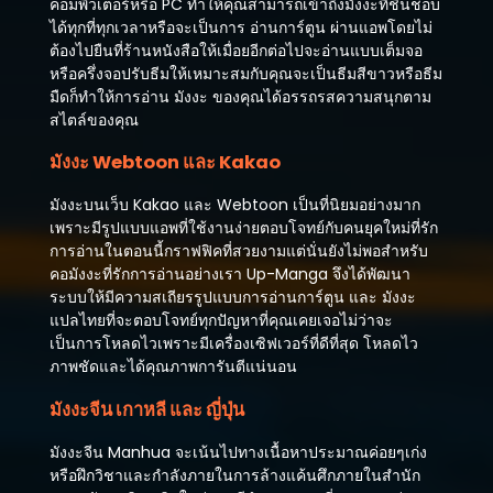
คอมพิวเตอร์หรือ PC ทำให้คุณสามารถเข้าถึงมังงะที่ชื่นชอบ
ได้ทุกที่ทุกเวลาหรือจะเป็นการ อ่านการ์ตูน ผ่านแอพโดยไม่
ต้องไปยืนที่ร้านหนังสือให้เมื่อยอีกต่อไปจะอ่านแบบเต็มจอ
หรือครึ่งจอปรับธีมให้เหมาะสมกับคุณจะเป็นธีมสีขาวหรือธีม
มืดก็ทำให้การอ่าน มังงะ ของคุณได้อรรถรสความสนุกตาม
สไตล์ของคุณ
มังงะ Webtoon และ Kakao
มังงะบนเว็บ Kakao และ Webtoon เป็นที่นิยมอย่างมาก
เพราะมีรูปแบบแอพที่ใช้งานง่ายตอบโจทย์กับคนยุคใหม่ที่รัก
การอ่านในตอนนี้กราฟฟิคที่สวยงามแต่นั่นยังไม่พอสำหรับ
คอมังงะที่รักการอ่านอย่างเรา Up-Manga จึงได้พัฒนา
ระบบให้มีความสเถียรรูปแบบการอ่านการ์ตูน และ มังงะ
แปลไทยที่จะตอบโจทย์ทุกปัญหาที่คุณเคยเจอไม่ว่าจะ
เป็นการโหลดไวเพราะมีเครื่องเซิฟเวอร์ที่ดีที่สุด โหลดไว
ภาพชัดและได้คุณภาพการันตีแน่นอน
มังงะจีน เกาหลี และ ญี่ปุ่น
มังงะจีน Manhua จะเน้นไปทางเนื้อหาประมาณค่อยๆเก่ง
หรือฝึกวิชาและกำลังภายในการล้างแค้นศึกภายในสำนัก