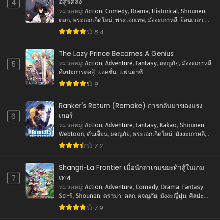
อสูรคลั่ง
4
มกราคม 19, 2026
หมวดหมู่
:
Action
,
Comedy
,
Drama
,
Historical
,
Shounen
,
ตลก
,
พระเอกเกิดใหม่
,
พระเอกเทพ
,
มังงะเกาหลี
,
ย้อนเวลา
,
ตอนที่ 11
ศิลปะการต่อสู้-แอคชั่น
,
แฟนตาซี
8.4
มกราคม 19, 2026
The Lazy Prince Becomes A Genius
ตอนที่ 10
5
หมวดหมู่
:
Action
,
Adventure
,
Fantasy
,
ผจญภัย
,
มังงะเกาหลี
,
มกราคม 19, 2026
ศิลปะการต่อสู้-แอคชั่น
,
แฟนตาซี
9
ตอนที่ 9
มกราคม 19, 2026
Ranker's Return (Remake) การกลับมาของแรง
เกอร์
6
ตอนที่ 8
หมวดหมู่
:
Action
,
Adventure
,
Fantasy
,
Kakao
,
Shounen
,
มกราคม 19, 2026
Webtoon
,
ดันเจี้ยน
,
ผจญภัย
,
พระเอกเกิดใหม่
,
มังงะเกาหลี
,
ระบบ
,
ศิลปะการต่อสู้-แอคชั่น
,
แฟนตาซี
7.2
ตอนที่ 7
มกราคม 19, 2026
Shangri-La Frontier เมื่อนักล่าเกมขยะท้าสู้ในเกม
เทพ
7
ตอนที่ 6
หมวดหมู่
:
Action
,
Adventure
,
Comedy
,
Drama
,
Fantasy
,
มกราคม 19, 2026
Sci-fi
,
Shounen
,
ดราม่า
,
ตลก
,
ผจญภัย
,
มังงะญี่ปุ่น
,
ศิลปะ
การต่อสู้-แอคชั่น
,
แฟนตาซี
7.9
ตอนที่ 5
มกราคม 19, 2026