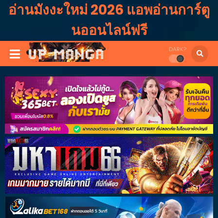
อ่านมังงะใหม่ 2026 แอพอ่านการ์ตู
นออนไลน์ฟรี
DARK?