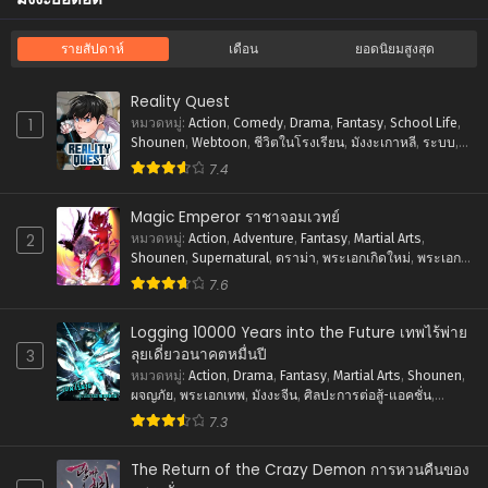
ตอนที่ 19
มกราคม 24, 2026
รายสัปดาห์
เดือน
ยอดนิยมสูงสุด
ตอนที่ 18
Reality Quest
มกราคม 19, 2026
1
หมวดหมู่
:
Action
,
Comedy
,
Drama
,
Fantasy
,
School Life
,
Shounen
,
Webtoon
,
ชีวิตในโรงเรียน
,
มังงะเกาหลี
,
ระบบ
,
ตอนที่ 17
ศิลปะการต่อสู้-แอคชั่น
7.4
มกราคม 19, 2026
Magic Emperor ราชาจอมเวทย์
ตอนที่ 16
2
หมวดหมู่
:
Action
,
Adventure
,
Fantasy
,
Martial Arts
,
มกราคม 19, 2026
Shounen
,
Supernatural
,
ดราม่า
,
พระเอกเกิดใหม่
,
พระเอก
เทพ
,
ภัยภิบัติ
,
มังงะจีน
,
ย้อนยุค
,
ศิลปะการต่อสู้-แอคชั่น
,
7.6
ตอนที่ 15
แฟนตาซี
มกราคม 19, 2026
Logging 10000 Years into the Future เทพไร้พ่าย
ตอนที่ 14
ลุยเดี่ยวอนาคตหมื่นปี
3
มกราคม 19, 2026
หมวดหมู่
:
Action
,
Drama
,
Fantasy
,
Martial Arts
,
Shounen
,
ผจญภัย
,
พระเอกเทพ
,
มังงะจีน
,
ศิลปะการต่อสู้-แอคชั่น
,
แฟนตาซี
ตอนที่ 13
7.3
มกราคม 19, 2026
The Return of the Crazy Demon การหวนคืนของ
ตอนที่ 12