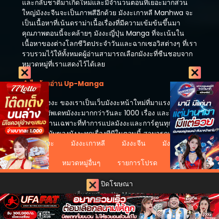
และกลับชาติมาเกิดใหม่และมีจำนวนตอนที่เยอะมากส่วน
ใหญ่มังงะจีนจะเป็นภาพสีอีกด้วย มังงะเกาหลี Manhwa จะ
เป็นเนื้อหาที่เน้นดราม่าเนื้อเรื่องที่มีความเข้มข้นขึ้นมา
คุณภาพตอนนี้จะคล้ายๆ มังงะญี่ปุ่น Manga ที่จะเน้นใน
เนื้อหาของต่างโลกชีวิตประจำวันและฉากเซอวิสต่างๆ ที่เรา
รวบรวมไว้ให้ทั้งหมดผู้อ่านสามารถเลือกมังงะที่ชืนชอบจาก
หมวดหมู่ที่เราแสดงไว้ได้เลย
ทำไมต้องอ่าน Up-Manga
เว็บ อัพมังงะ ของเราเป็นเว็บมังงะหน้าใหม่ที่มาแรงที่สุดตอน
นี้มังงะที่อัพเดทมังงะมากกว่าวันละ 1000 เรื่อง และในตอนนี้
เรามีทีมงานเฉพาะที่ทำการแปลมังงะและการ์ตูนทุกวันทำให้
เป็นต้นฉบับของมังงะทุกเรื่องทีมีในตอนนี้ สามารถแนะนำ
อ่านมังงะ
มังงะเกาหลี
มังงะจีน
มังงะญี่ปุ่น
มังงะที่ไม่มีในเว็บไซต์ให้เราลงได้ทันทีหากคุณเจอปัญหาใน
การอ่าน แจ้งผ่านแอดมินได้ตลอด 24 ชม นั่นเป็นเหตุผลที่
หมวดหมู่อื่นๆ
รายการโปรด
คุณต้องอ่านเว็บไซต์ของเราเว็บ อ่านมังงะ และ การ์ตูน
ออนไลน์ ที่ดีที่สุดในตอนนี้
ปิดโฆษณา
เว็บอ่านมังงะ Up-Manga