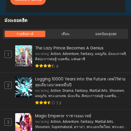
ตอนที่ 67
ธันวาคม 4, 2025
มังงะยอดฮิต
ตอนที่ 66
ธันวาคม 4, 2025
รายสัปดาห์
เดือน
ยอดนิยมสูงสุด
ตอนที่ 65
ธันวาคม 4, 2025
The Lazy Prince Becomes A Genius
1
หมวดหมู่
:
Action
,
Adventure
,
Fantasy
,
ผจญภัย
,
มังงะเกาหลี
,
ตอนที่ 64
ศิลปะการต่อสู้-แอคชั่น
,
แฟนตาซี
ธันวาคม 4, 2025
9
ตอนที่ 63
Logging 10000 Years into the Future เทพไร้พ่าย
ธันวาคม 4, 2025
ลุยเดี่ยวอนาคตหมื่นปี
2
หมวดหมู่
:
Action
,
Drama
,
Fantasy
,
Martial Arts
,
Shounen
,
ตอนที่ 62
ผจญภัย
,
พระเอกเทพ
,
มังงะจีน
,
ศิลปะการต่อสู้-แอคชั่น
,
ธันวาคม 4, 2025
แฟนตาซี
7.3
ตอนที่ 61
ธันวาคม 4, 2025
Magic Emperor ราชาจอมเวทย์
3
หมวดหมู่
:
Action
,
Adventure
,
Fantasy
,
Martial Arts
,
ตอนที่ 60
Shounen
,
Supernatural
,
ดราม่า
,
พระเอกเกิดใหม่
,
พระเอก