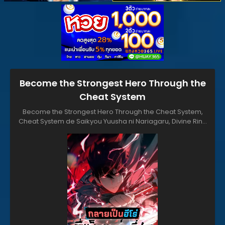
Become the Strongest Hero Through the
Cheat System
Become the Strongest Hero Through the Cheat System,
Cheat System de Saikyou Yuusha ni Nariagaru, Divine Ring
Descends: The Strongest in Another World, The Boundless
Ring's Champion Unleashed in Another World, 《神戒降
临：最强异世界》, チートシステムで最強勇者に成り上がる, 神戒
降临，最强异世界, 神戒降临：最强异世界, The Divine Ring
Descends: The Strongest Otherworld