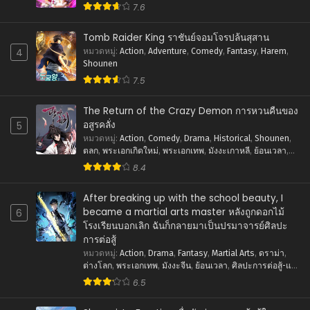
เทพ
,
ภัยภิบัติ
,
มังงะจีน
,
ย้อนยุค
,
ศิลปะการต่อสู้-แอคชั่น
,
ธันวาคม 4, 2025
7.6
แฟนตาซี
ตอนที่ 59
Tomb Raider King ราชันย์จอมโจรปล้นสุสาน
ธันวาคม 4, 2025
4
หมวดหมู่
:
Action
,
Adventure
,
Comedy
,
Fantasy
,
Harem
,
Shounen
ตอนที่ 58
7.5
ธันวาคม 4, 2025
The Return of the Crazy Demon การหวนคืนของ
ตอนที่ 57
อสูรคลั่ง
5
ธันวาคม 4, 2025
หมวดหมู่
:
Action
,
Comedy
,
Drama
,
Historical
,
Shounen
,
ตลก
,
พระเอกเกิดใหม่
,
พระเอกเทพ
,
มังงะเกาหลี
,
ย้อนเวลา
,
ตอนที่ 56
ศิลปะการต่อสู้-แอคชั่น
,
แฟนตาซี
8.4
ธันวาคม 4, 2025
After breaking up with the school beauty, I
ตอนที่ 55
became a martial arts master หลังถูกดอกไม้
6
ธันวาคม 4, 2025
โรงเรียนบอกเลิก ฉันก็กลายมาเป็นปรมาจารย์ศิลปะ
การต่อสู้
ตอนที่ 54
หมวดหมู่
:
Action
,
Drama
,
Fantasy
,
Martial Arts
,
ดราม่า
,
ธันวาคม 4, 2025
ต่างโลก
,
พระเอกเทพ
,
มังงะจีน
,
ย้อนเวลา
,
ศิลปะการต่อสู้-แอ
คชั่น
,
แฟนตาซี
6.5
ตอนที่ 53
ธันวาคม 4, 2025