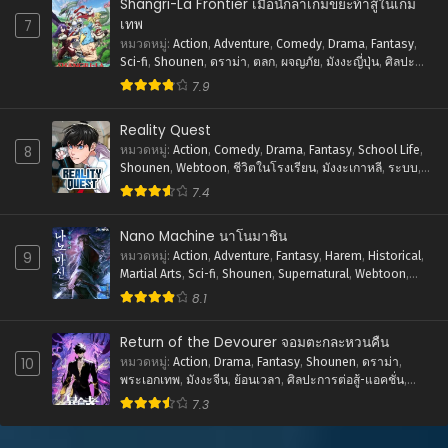
Shangri-La Frontier เมื่อนักล่าเกมขยะท้าสู้ในเกม
เทพ
7
ตอนที่ 52
หมวดหมู่
:
Action
,
Adventure
,
Comedy
,
Drama
,
Fantasy
,
ธันวาคม 4, 2025
Sci-fi
,
Shounen
,
ดราม่า
,
ตลก
,
ผจญภัย
,
มังงะญี่ปุ่น
,
ศิลปะ
การต่อสู้-แอคชั่น
,
แฟนตาซี
7.9
ตอนที่ 51
ธันวาคม 4, 2025
Reality Quest
ตอนที่ 50
8
หมวดหมู่
:
Action
,
Comedy
,
Drama
,
Fantasy
,
School Life
,
ธันวาคม 4, 2025
Shounen
,
Webtoon
,
ชีวิตในโรงเรียน
,
มังงะเกาหลี
,
ระบบ
,
ศิลปะการต่อสู้-แอคชั่น
7.4
ตอนที่ 49
ธันวาคม 4, 2025
Nano Machine นาโนมาชิน
9
หมวดหมู่
:
Action
,
Adventure
,
Fantasy
,
Harem
,
Historical
,
ตอนที่ 48
Martial Arts
,
Sci-fi
,
Shounen
,
Supernatural
,
Webtoon
,
ธันวาคม 4, 2025
ชีวิตในโรงเรียน
,
พระเอกเทพ
,
มังงะเกาหลี
,
ย้อนยุค
,
ระบบ
,
8.1
ศิลปะการต่อสู้-แอคชั่น
ตอนที่ 47
Return of the Devourer จอมตะกละหวนคืน
ธันวาคม 4, 2025
10
หมวดหมู่
:
Action
,
Drama
,
Fantasy
,
Shounen
,
ดราม่า
,
พระเอกเทพ
,
มังงะจีน
,
ย้อนเวลา
,
ศิลปะการต่อสู้-แอคชั่น
,
ตอนที่ 46
แฟนตาซี
7.3
ธันวาคม 4, 2025