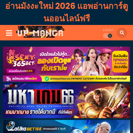
อ่านมังงะใหม่ 2026 แอพอ่านการ์ตู
นออนไลน์ฟรี
DARK?