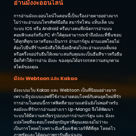
อ่านมังงะออนไลน์
ธันวาคม 3, 2025
ตอนที่ 37
การอ่านมังงะออนไลน์ในตอนนี้เป็นเรื่องง่ายดายอย่างมาก
ธันวาคม 3, 2025
ไม่ว่าจะอ่านบนโทรศัพท์มือถือ สมาร์ทโฟน แท็บเล็ต บน
ระบบ IOS หรือ Android หรือบางคนที่ถนัดการอ่านบน
ตอนที่ 36
คอมพิวเตอร์หรือ PC ทำให้คุณสามารถเข้าถึงมังงะที่ชื่นชอบ
ธันวาคม 3, 2025
ได้ทุกที่ทุกเวลาหรือจะเป็นการ อ่านการ์ตูน ผ่านแอพโดยไม่
ต้องไปยืนที่ร้านหนังสือให้เมื่อยอีกต่อไปจะอ่านแบบเต็มจอ
ตอนที่ 35
หรือครึ่งจอปรับธีมให้เหมาะสมกับคุณจะเป็นธีมสีขาวหรือธีม
ธันวาคม 3, 2025
มืดก็ทำให้การอ่าน มังงะ ของคุณได้อรรถรสความสนุกตาม
สไตล์ของคุณ
ตอนที่ 34
ธันวาคม 3, 2025
มังงะ Webtoon และ Kakao
ตอนที่ 33
มังงะบนเว็บ Kakao และ Webtoon เป็นที่นิยมอย่างมาก
ธันวาคม 3, 2025
เพราะมีรูปแบบแอพที่ใช้งานง่ายตอบโจทย์กับคนยุคใหม่ที่รัก
การอ่านในตอนนี้กราฟฟิคที่สวยงามแต่นั่นยังไม่พอสำหรับ
ตอนที่ 32
คอมังงะที่รักการอ่านอย่างเรา Up-Manga จึงได้พัฒนา
ธันวาคม 3, 2025
ระบบให้มีความสเถียรรูปแบบการอ่านการ์ตูน และ มังงะ
แปลไทยที่จะตอบโจทย์ทุกปัญหาที่คุณเคยเจอไม่ว่าจะ
ตอนที่ 31
เป็นการโหลดไวเพราะมีเครื่องเซิฟเวอร์ที่ดีที่สุด โหลดไว
ธันวาคม 3, 2025
ภาพชัดและได้คุณภาพการันตีแน่นอน