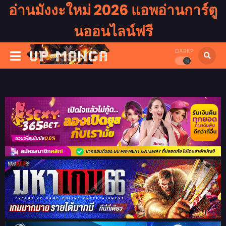
อ่านมังงะใหม่ 2026 แอพอ่านการ์ตู
นออนไลน์ฟรี
DARK?