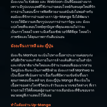
มังงะบนเว็บ Kakao และ Webtoon เป็นที่นิยมอย่างมาก
เพราะมีรูปแบบแอพที่ใช้งานง่ายตอบโจทย์กับคนยุคใหม่ที่รัก
การอ่านในตอนนี้กราฟฟิคที่สวยงามแต่นั่นยังไม่พอสำหรับ
คอมังงะที่รักการอ่านอย่างเรา Up-Manga จึงได้พัฒนา
ระบบให้มีความสเถียรรูปแบบการอ่านการ์ตูน และ มังงะ
แปลไทยที่จะตอบโจทย์ทุกปัญหาที่คุณเคยเจอไม่ว่าจะ
เป็นการโหลดไวเพราะมีเครื่องเซิฟเวอร์ที่ดีที่สุด โหลดไว
ภาพชัดและได้คุณภาพการันตีแน่นอน
มังงะจีน เกาหลี และ ญี่ปุ่น
มังงะจีน Manhua จะเน้นไปทางเนื้อหาประมาณค่อยๆเก่ง
หรือฝึกวิชาและกำลังภายในการล้างแค้นศึกภายในสำนัก
และกลับชาติมาเกิดใหม่และมีจำนวนตอนที่เยอะมากส่วน
ใหญ่มังงะจีนจะเป็นภาพสีอีกด้วย มังงะเกาหลี Manhwa จะ
เป็นเนื้อหาที่เน้นดราม่าเนื้อเรื่องที่มีความเข้มข้นขึ้นมา
คุณภาพตอนนี้จะคล้ายๆ มังงะญี่ปุ่น Manga ที่จะเน้นใน
เนื้อหาของต่างโลกชีวิตประจำวันและฉากเซอวิสต่างๆ ที่เรา
รวบรวมไว้ให้ทั้งหมดผู้อ่านสามารถเลือกมังงะที่ชืนชอบจาก
หมวดหมู่ที่เราแสดงไว้ได้เลย
ทำไมต้องอ่าน Up-Manga